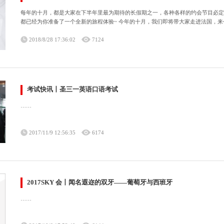
每年的十月，都是大家在下半年里最为期待的长假期之一，各种各样的约会节目必定
都已经为你准备了一个全新的旅程体验~ 今年的十月，我们即将带大家走进法国，来
2018/8/28 17:36:02
7124
考试快讯丨圣三一英语口语考试
……
2017/11/9 12:56:35
6174
2017SKY 会丨闻名遐迩的双牙——葡萄牙与西班牙
……