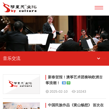
音乐交流
新春贺报！澳筝艺术团奏响欧洲古
筝浪潮！
2025-02-10
10243
中国民族作品《黄山畅想》 首次在