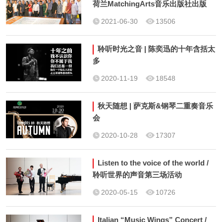
荷兰MatchingArts音乐出版社出版
全球发行
2021-06-30
13506
聆听时光之音 | 陈奕迅的十年含括太
多
2020-11-19
18548
秋天随想 | 萨克斯&钢琴二重奏音乐
会
2020-10-28
17307
Listen to the voice of the world /
聆听世界的声音第三场活动
2020-05-15
10726
Italian “Music Wings” Concert /